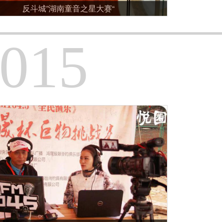
反斗城”湖南童音之星大赛“
015